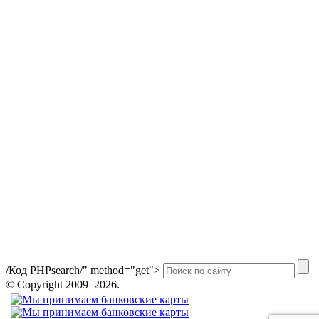
/
Код PHP
search/" method="get">
© Copyright 2009–2026.